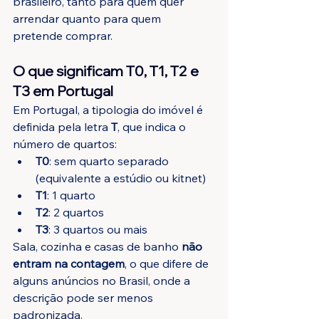
brasileiro, tanto para quem quer 
arrendar quanto para quem 
pretende comprar.
O que significam T0, T1, T2 e 
T3 em Portugal
Em Portugal, a tipologia do imóvel é 
definida pela letra 
T
, que indica o 
número de quartos:
T0
: sem quarto separado 
(equivalente a estúdio ou kitnet)
T1
: 1 quarto
T2
: 2 quartos
T3
: 3 quartos ou mais
Sala, cozinha e casas de banho 
não 
entram na contagem
, o que difere de 
alguns anúncios no Brasil, onde a 
descrição pode ser menos 
padronizada.