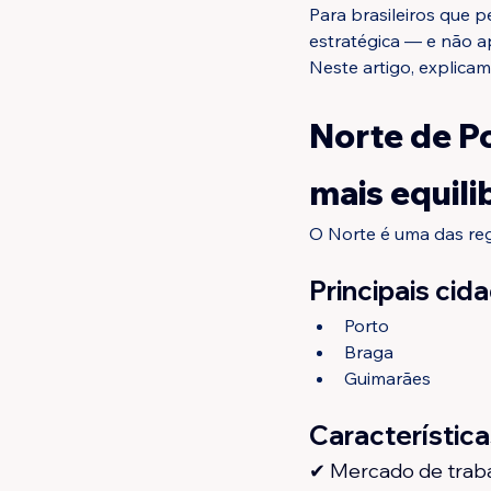
Para brasileiros que p
estratégica — e não a
Neste artigo, explicam
Norte de Po
mais equili
O Norte é uma das re
Principais cid
Porto
Braga
Guimarães
Característic
✔ Mercado de trab