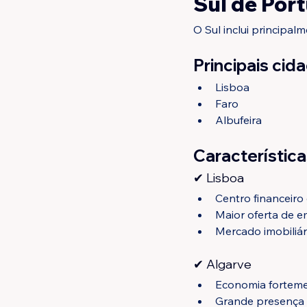
Sul de Port
O Sul inclui principal
Principais cid
Lisboa
Faro
Albufeira
Característica
✔ Lisboa
Centro financeiro 
Maior oferta de e
Mercado imobiliár
✔ Algarve
Economia forteme
Grande presença 