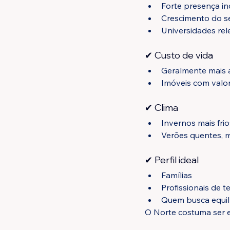
Forte presença ind
Crescimento do se
Universidades re
✔ Custo de vida
Geralmente mais 
Imóveis com valor
✔ Clima
Invernos mais fri
Verões quentes, 
✔ Perfil ideal
Famílias
Profissionais de t
Quem busca equilí
O Norte costuma ser e