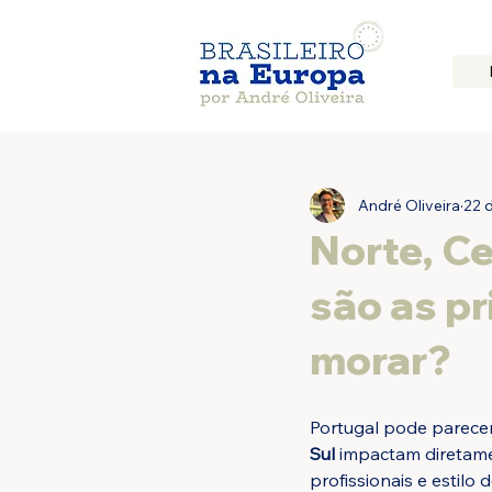
André Oliveira
22 d
Norte, Ce
são as pr
morar?
Portugal pode parecer
Sul
 impactam diretame
profissionais e estilo d