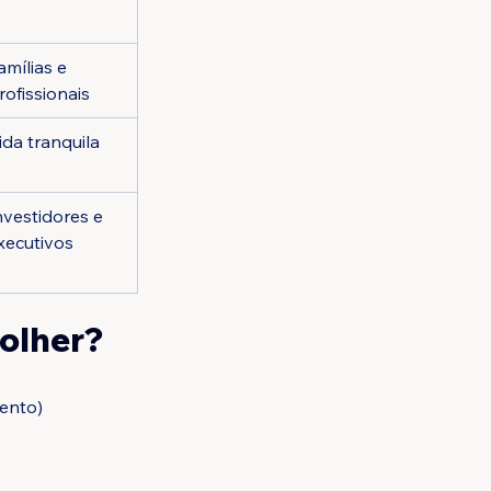
amílias e 
rofissionais
ida tranquila
nvestidores e 
xecutivos
colher?
mento)