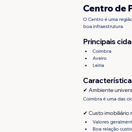
Centro de P
O Centro é uma regiã
boa infraestrutura.
Principais cid
Coimbra
Aveiro
Leiria
Característic
✔ Ambiente universi
Coimbra é uma das cida
✔ Custo imobiliári
Valores geralment
Boa relação custo