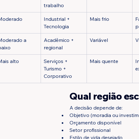
trabalho
Moderado
Industrial + 
Mais frio
F
Tecnologia
p
Moderado a 
Acadêmico + 
Variável
V
baixo
regional
Mais alto
Serviços + 
Mais quente
I
Turismo + 
e
Corporativo
Qual região es
A decisão depende de:
Objetivo (moradia ou investi
Orçamento disponível
Setor profissional
Estilo de vida desejado